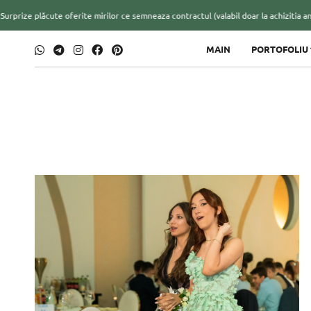
rize plăcute oferite mirilor ce semneaza contractul (valabil doar la achizitia anum
MAIN
PORTOFOLIU