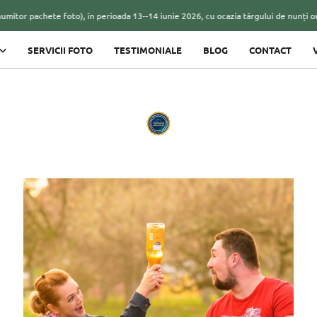
itor pachete foto), în perioada 13--14 iunie 2026, cu ocazia târgului de nunți orga
SERVICII FOTO
TESTIMONIALE
BLOG
CONTACT