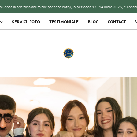
a anumitor pachete foto), în perioada 13--14 iunie 2026, cu ocazia târgului de nunț
SERVICII FOTO
TESTIMONIALE
BLOG
CONTACT