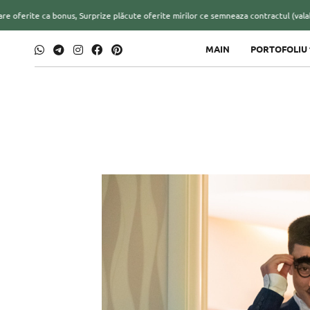
, Surprize plăcute oferite mirilor ce semneaza contractul (valabil doar la achiziti
MAIN
PORTOFOLIU