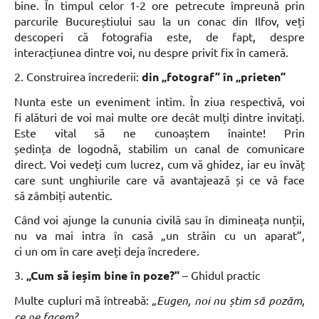
bine. În timpul celor 1-2 ore petrecute împreună prin
parcurile Bucureștiului sau la un conac din Ilfov, veți
descoperi că fotografia este, de fapt, despre
interacțiunea dintre voi, nu despre privit fix în cameră.
2. Construirea încrederii:
din „fotograf” în „prieten”
Nunta este un eveniment intim. În ziua respectivă, voi
fi alături de voi mai multe ore decât mulți dintre invitați.
Este vital să ne cunoaștem înainte! Prin
ședința de logodnă, stabilim un canal de comunicare
direct. Voi vedeți cum lucrez, cum vă ghidez, iar eu învăț
care sunt unghiurile care vă avantajează și ce vă face
să zâmbiți autentic.
Când voi ajunge la cununia civilă sau în dimineața nunții,
nu va mai intra în casă „un străin cu un aparat”,
ci un om în care aveți deja încredere.
3.
„Cum să ieșim bine în poze?”
– Ghidul practic
Multe cupluri mă întreabă:
„Eugen, noi nu știm să pozăm,
ce ne facem?