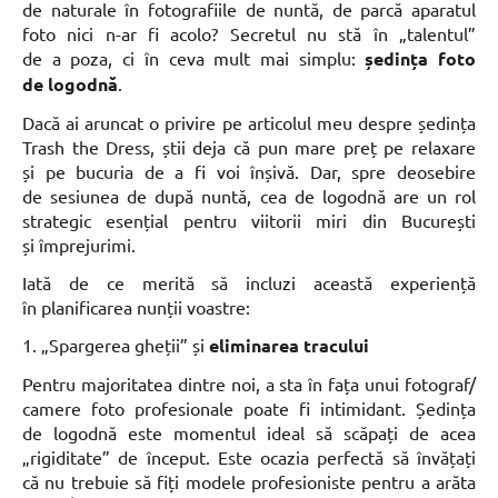
de naturale în fotografiile de nuntă, de parcă aparatul
foto nici n-ar fi acolo? Secretul nu stă în „talentul”
de a poza, ci în ceva mult mai simplu:
ședința foto
de logodnă
.
Dacă ai aruncat o privire pe articolul meu despre ședința
Trash the Dress, știi deja că pun mare preț pe relaxare
și pe bucuria de a fi voi înșivă. Dar, spre deosebire
de sesiunea de după nuntă, cea de logodnă are un rol
strategic esențial pentru viitorii miri din București
și împrejurimi.
Iată de ce merită să incluzi această experiență
în planificarea nunții voastre:
1. „Spargerea gheții” și
eliminarea tracului
Pentru majoritatea dintre noi, a sta în fața unui fotograf/
camere foto profesionale poate fi intimidant. Ședința
de logodnă este momentul ideal să scăpați de acea
„rigiditate” de început. Este ocazia perfectă să învățați
că nu trebuie să fiți modele profesioniste pentru a arăta