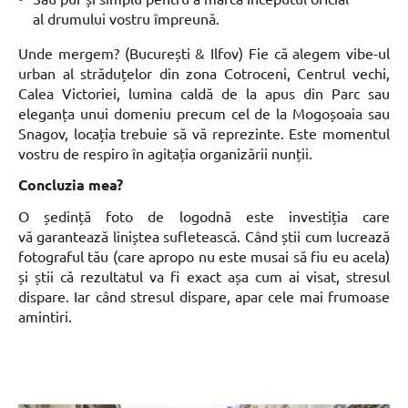
al drumului vostru împreună.
Unde mergem? (București & Ilfov) Fie că alegem vibe-ul
urban al străduțelor din zona Cotroceni, Centrul vechi,
Calea Victoriei, lumina caldă de la apus din Parc sau
eleganța unui domeniu precum cel de la Mogoșoaia sau
Snagov, locația trebuie să vă reprezinte. Este momentul
vostru de respiro în agitația organizării nunții.
Concluzia mea?
O ședință foto de logodnă este investiția care
vă garantează liniștea sufletească. Când știi cum lucrează
fotograful tău (care apropo nu este musai să fiu eu acela)
și știi că rezultatul va fi exact așa cum ai visat, stresul
dispare. Iar când stresul dispare, apar cele mai frumoase
amintiri.