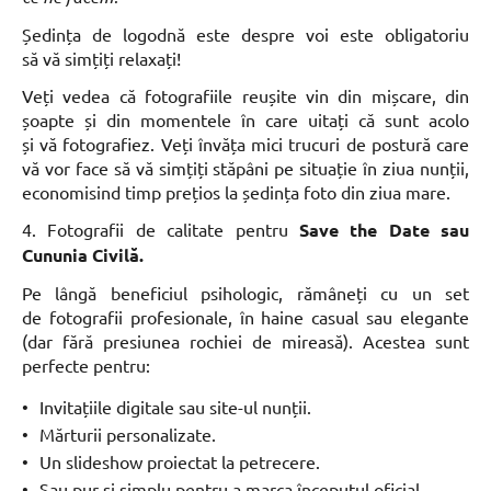
Ședința de logodnă este despre voi este obligatoriu
să vă simțiți relaxați!
Veți vedea că fotografiile reușite vin din mișcare, din
șoapte și din momentele în care uitați că sunt acolo
și vă fotografiez. Veți învăța mici trucuri de postură care
vă vor face să vă simțiți stăpâni pe situație în ziua nunții,
economisind timp prețios la ședința foto din ziua mare.
4. Fotografii de calitate pentru
Save the Date sau
Cununia Civilă.
Pe lângă beneficiul psihologic, rămâneți cu un set
de fotografii profesionale, în haine casual sau elegante
(dar fără presiunea rochiei de mireasă). Acestea sunt
perfecte pentru:
Invitațiile digitale sau site-ul nunții.
Mărturii personalizate.
Un slideshow proiectat la petrecere.
Sau pur și simplu pentru a marca începutul oficial