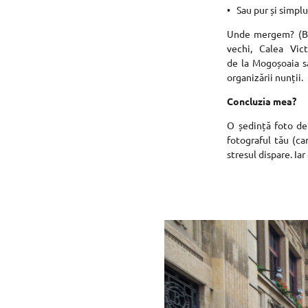
Sau pur și simpl
Unde mergem? (Buc
vechi, Calea Vic
de la Mogoșoaia sa
organizării nunții.
Concluzia mea?
O ședință foto de 
fotograful tău (ca
stresul dispare. Ia