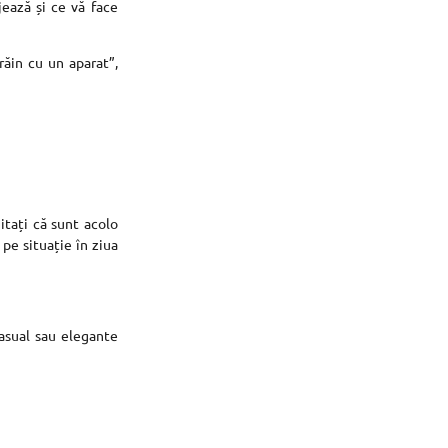
jează și ce vă face
răin cu un aparat”,
itați că sunt acolo
 pe situație în ziua
casual sau elegante