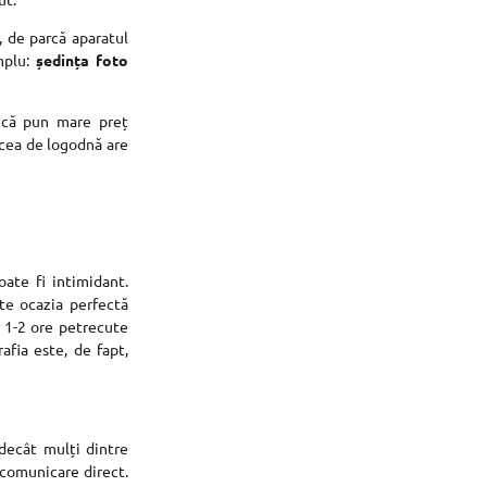
, de parcă aparatul
implu:
ședința foto
a că pun mare preț
, cea de logodnă are
oate fi intimidant.
te ocazia perfectă
r 1-2 ore petrecute
afia este, de fapt,
 decât mulți dintre
 comunicare direct.