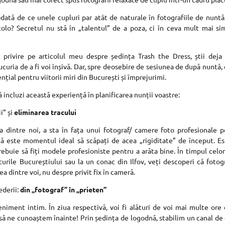
odată de ce unele cupluri par atât de naturale în fotografiile de nuntă
acolo? Secretul nu stă în „talentul” de a poza, ci în ceva mult mai s
 privire pe articolul meu despre ședința Trash the Dress, știi dej
ucuria de a fi voi înșivă. Dar, spre deosebire de sesiunea de după nuntă
ențial pentru viitorii miri din București și împrejurimi.
ă incluzi această experiență în planificarea nunții voastre:
i” și
eliminarea tracului
 dintre noi, a sta în fața unui fotograf/ camere foto profesionale p
ă este momentul ideal să scăpați de acea „rigiditate” de început. Es
trebuie să fiți modele profesioniste pentru a arăta bine. În timpul celo
urile Bucureștiului sau la un conac din Ilfov, veți descoperi că fotogr
a dintre voi, nu despre privit fix în cameră.
ederii:
din „fotograf” în „prieten”
iment intim. În ziua respectivă, voi fi alături de voi mai multe ore
al să ne cunoaștem înainte! Prin ședința de logodnă, stabilim un canal de