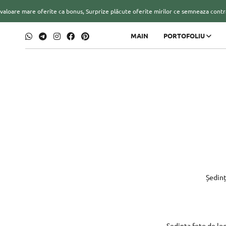
re oferite ca bonus, Surprize plăcute oferite mirilor ce semneaza contractul (valab
MAIN
PORTOFOLIU
Ședinț
Ședința foto de lo