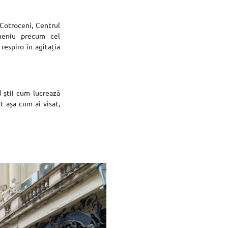
Cotroceni, Centrul
omeniu precum cel
respiro în agitația
d știi cum lucrează
t așa cum ai visat,