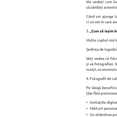
Voi vedeți cum luc
să zâmbiți autenti
Când voi ajunge la
ci un om în care av
3.
„Cum să ieșim b
Multe cupluri mă î
Ședința de logodnă 
Veți vedea că foto
și vă fotografiez. 
nunții, economisind
4. Fotografii de ca
Pe lângă beneficiu
(dar fără presiune
Invitațiile digita
Mărturii persona
Un slideshow pro