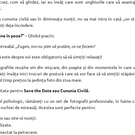
rez, cum vă ghidez, iar eu învăț care sunt unghiurile care vă avanta
c.
 cununia civilă sau în dimineața nunții, nu va mai intra în casă „un st
eți deja încredere.
ine în poze?”
– Ghidul practic
ntreabă:
„Eugen, noi nu știm să pozăm, ce ne facem?
este despre voi este obligatoriu să vă simțiți relaxați!
grafiile reușite vin din mișcare, din șoapte și din momentele în care u
Veți învăța mici trucuri de postură care vă vor face să vă simțiți stăpâni
 timp prețios la ședința foto din ziua mare.
litate pentru
Save the Date sau Cununia Civilă.
l psihologic, rămâneți cu un set de fotografii profesionale, în haine 
a rochiei de mireasă). Acestea sunt perfecte pentru:
le sau site-ul nunții.
lizate.
iectat la petrecere.