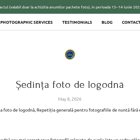
il doar la achizitia anumitor pachete foto), în perioada 13--14 iunie 2026, cu ocaz
PHOTOGRAPHIC SERVICES
TESTIMONIALS
BLOG
CONTAC
Ședința foto de logodnă
May 8, 2026
a foto de logodnă, Repetiția generală pentru fotografiile de nuntă fără
godnă sau mai corect spus fotografii relaxate de cuplu într-un cadru plăc