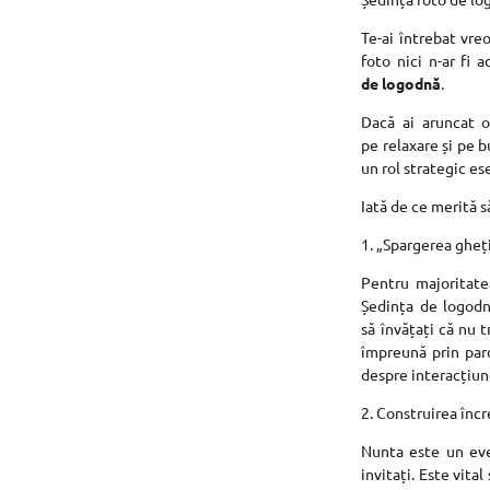
Te-ai întrebat vre
foto nici n-ar fi 
de logodnă
.
Dacă ai aruncat o
pe relaxare și pe b
un rol strategic es
Iată de ce merită s
1. „Spargerea gheți
Pentru majoritatea
Ședința de logodn
să învățați că nu 
împreună prin parc
despre interacțiune
2. Construirea încr
Nunta este un even
invitați. Este vit