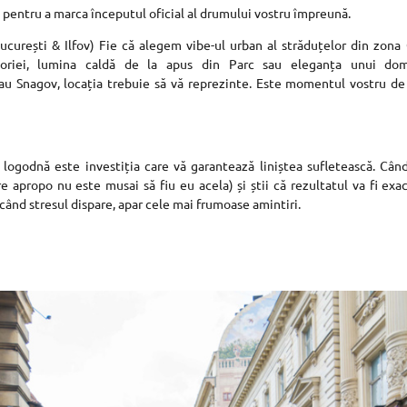
u pentru a marca începutul oficial al drumului vostru împreună.
urești & Ilfov) Fie că alegem vibe-ul urban al străduțelor din zona 
toriei, lumina caldă de la apus din Parc sau eleganța unui d
u Snagov, locația trebuie să vă reprezinte. Este momentul vostru de 
logodnă este investiția care vă garantează liniștea sufletească. Cân
re apropo nu este musai să fiu eu acela) și știi că rezultatul va fi exac
r când stresul dispare, apar cele mai frumoase amintiri.