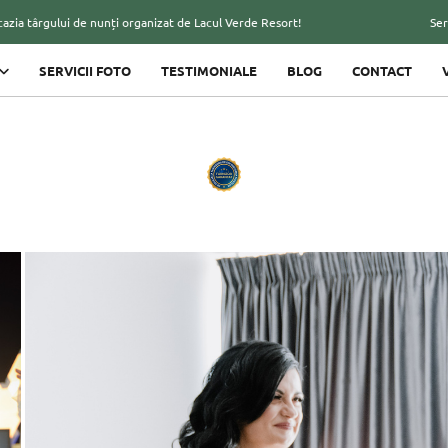
e nunți organizat de Lacul Verde Resort!
Servicii foto cu valo
SERVICII FOTO
TESTIMONIALE
BLOG
CONTACT