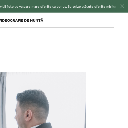
are mare oferite ca bonus, Surprize plăcute oferite mirilor ce semneaza contractul 
VIDEOGRAFIE DE NUNTĂ