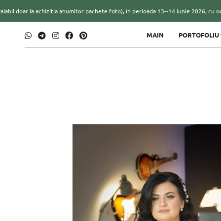
hizitia anumitor pachete foto), în perioada 13--14 iunie 2026, cu ocazia târgului d
MAIN
PORTOFOLIU