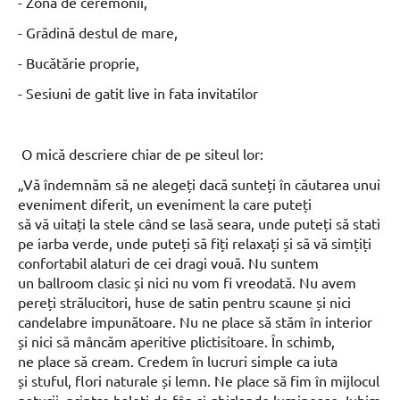
- Zonă de ceremonii,
- Grădină destul de mare,
- Bucătărie proprie,
- Sesiuni de gatit live in fata invitatilor
O mică descriere chiar de pe siteul lor:
„Vă îndemnăm să ne alegeți dacă sunteți în căutarea unui
eveniment diferit, un eveniment la care puteți
să vă uitați la stele când se lasă seara, unde puteți să stati
pe iarba verde, unde puteți să fiți relaxați și să vă simțiți
confortabil alaturi de cei dragi vouă. Nu suntem
un ballroom clasic și nici nu vom fi vreodată. Nu avem
pereți strălucitori, huse de satin pentru scaune și nici
candelabre impunătoare. Nu ne place să stăm în interior
și nici să mâncăm aperitive plictisitoare. În schimb,
ne place să cream. Credem în lucruri simple ca iuta
și stuful, flori naturale și lemn. Ne place să fim în mijlocul