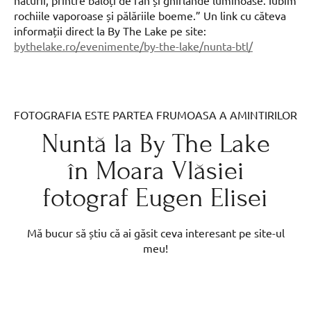
naturii, printre baloți de fân și ghirlande luminoase. Iubim
rochiile vaporoase și pălăriile boeme.” Un link cu căteva
informații direct la By The Lake pe site:
bythelake.ro/evenimente/by-the-lake/nunta-btl/
FOTOGRAFIA ESTE PARTEA FRUMOASA A AMINTIRILOR
Nuntă la By The Lake
în Moara Vlăsiei
fotograf Eugen Elisei
Mă bucur să știu că ai găsit ceva interesant pe site-ul
meu!